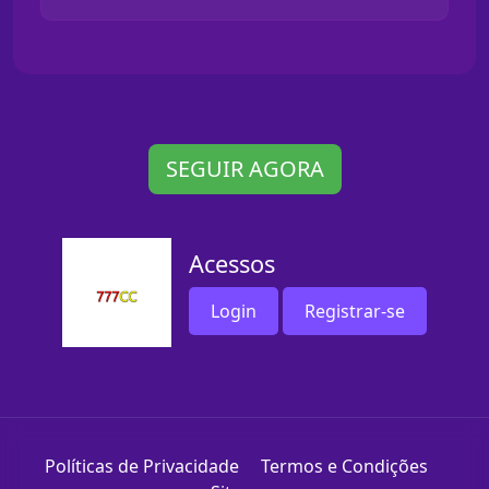
SEGUIR AGORA
Acessos
Login
Registrar-se
Políticas de Privacidade
Termos e Condições