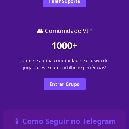
Falar Suporte
👥 Comunidade VIP
1000+
Junte-se a uma comunidade exclusiva de
jogadores e compartilhe experiências!
Entrar Grupo
📱 Como Seguir no Telegram