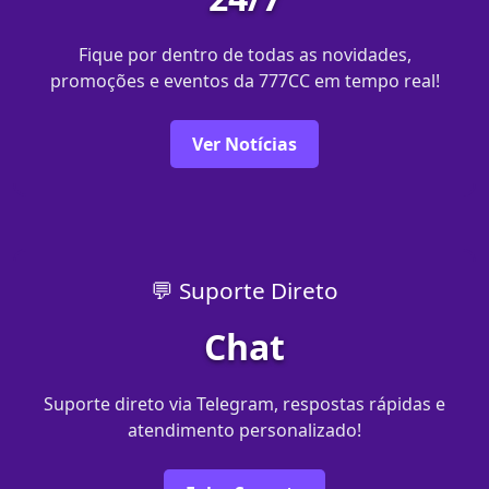
Fique por dentro de todas as novidades,
promoções e eventos da 777CC em tempo real!
Ver Notícias
💬 Suporte Direto
Chat
Suporte direto via Telegram, respostas rápidas e
atendimento personalizado!