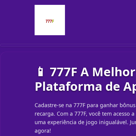
📱 777F A Melhor
Plataforma de A
Cadastre-se na 777F para ganhar bônus
recarga. Com a 777F, você tem acesso a
uma experiência de jogo inigualável. J
agora!