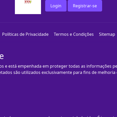
Login
Registrar-se
Políticas de Privacidade
Termos e Condições
Sitemap
de
rios e está empenhada em proteger todas as informações p
tados são utilizados exclusivamente para fins de melhoria