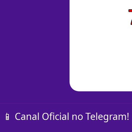
📱 Canal Oficial no Telegram!