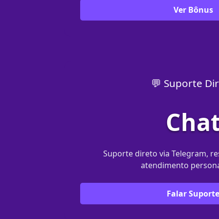
Ver Bônus
💬 Suporte Di
Cha
Suporte direto via Telegram, r
atendimento persona
Falar Suport