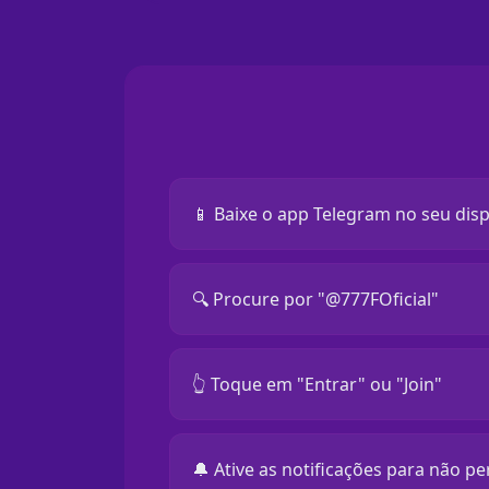
📱 Baixe o app Telegram no seu disp
🔍 Procure por "@777FOficial"
👆 Toque em "Entrar" ou "Join"
🔔 Ative as notificações para não p