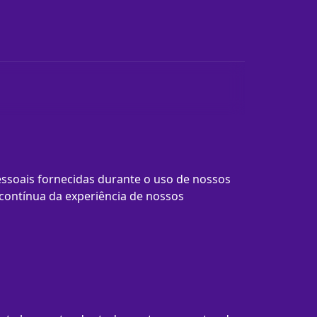
essoais fornecidas durante o uso de nossos
 contínua da experiência de nossos