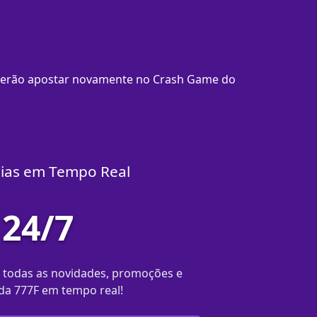
derão apostar novamente no Crash Game do
cias em Tempo Real
24/7
e todas as novidades, promoções e
da 777F em tempo real!