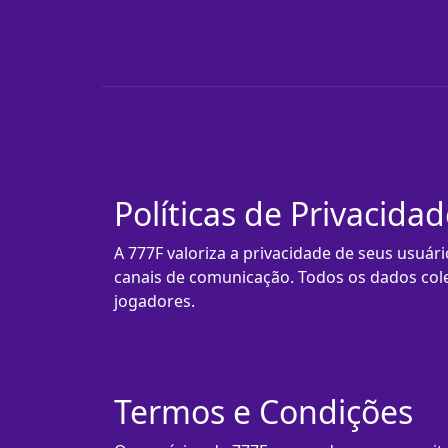
Políticas de Privacida
A 777F valoriza a privacidade de seus usuá
canais de comunicação. Todos os dados cole
jogadores.
Termos e Condições