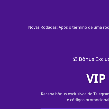
Novas Rodadas: Após o término de uma ro
🎁 Bônus Exclu
VIP
Receba bônus exclusivos do Telegra
e códigos promocionai