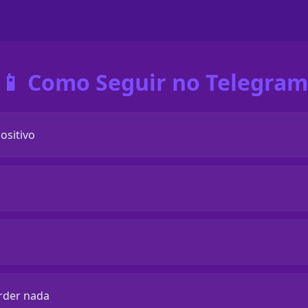
📱 Como Seguir no Telegram
ositivo
erder nada