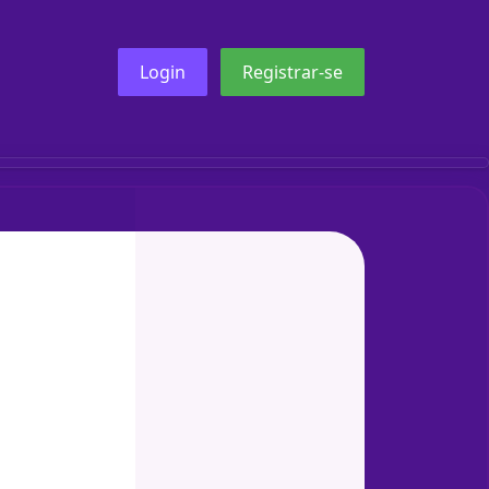
Login
Registrar-se