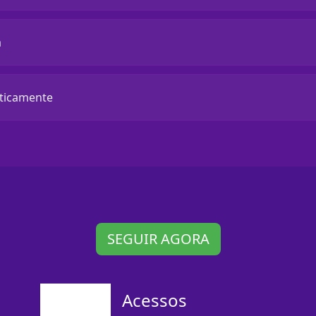
a
aticamente
SEGUIR AGORA
Acessos