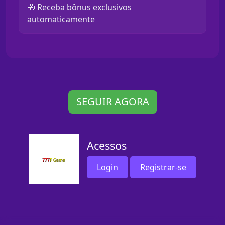
🎁 Receba bônus exclusivos
automaticamente
SEGUIR AGORA
Acessos
Login
Registrar-se