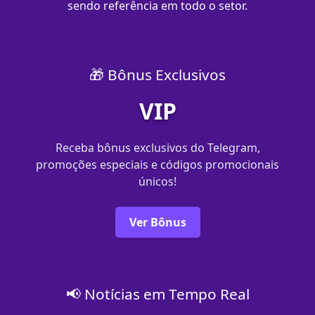
sendo referência em todo o setor.
🎁 Bônus Exclusivos
VIP
Receba bônus exclusivos do Telegram,
promoções especiais e códigos promocionais
únicos!
Ver Bônus
📢 Notícias em Tempo Real