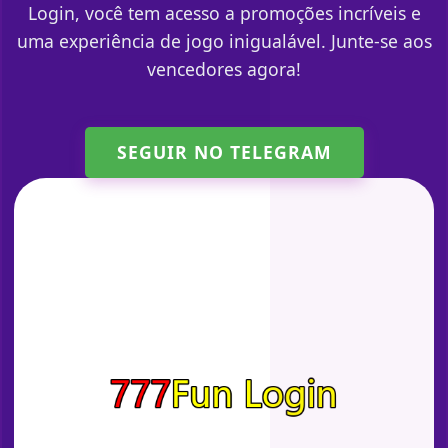
Login, você tem acesso a promoções incríveis e
uma experiência de jogo inigualável. Junte-se aos
vencedores agora!
SEGUIR NO TELEGRAM