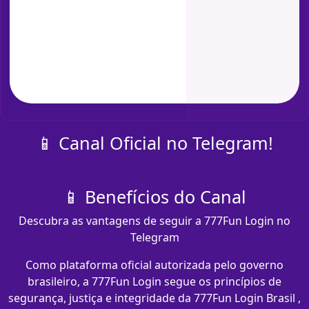
📱 Canal Oficial no Telegram!
📱 Benefícios do Canal
Descubra as vantagens de seguir a 777Fun Login no
Telegram
Como plataforma oficial autorizada pelo governo
brasileiro, a 777Fun Login segue os princípios de
segurança, justiça e integridade da 777Fun Login Brasil ,