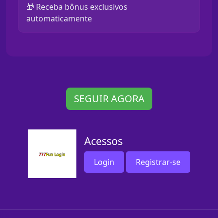
🎁 Receba bônus exclusivos
automaticamente
SEGUIR AGORA
Acessos
Login
Registrar-se