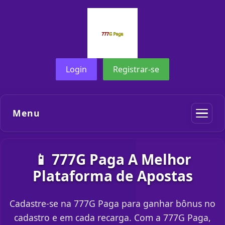
Login
Registrar-se
Menu
📱 777G Paga A Melhor
Plataforma de Apostas
Cadastre-se na 777G Paga para ganhar bônus no
cadastro e em cada recarga. Com a 777G Paga,