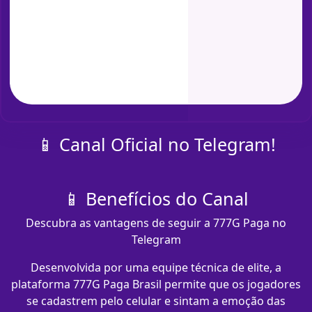
📱 Canal Oficial no Telegram!
📱 Benefícios do Canal
Descubra as vantagens de seguir a 777G Paga no
Telegram
Desenvolvida por uma equipe técnica de elite, a
plataforma 777G Paga Brasil permite que os jogadores
se cadastrem pelo celular e sintam a emoção das