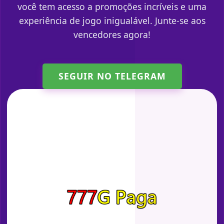
você tem acesso a promoções incríveis e uma
experiência de jogo inigualável. Junte-se aos
vencedores agora!
SEGUIR NO TELEGRAM