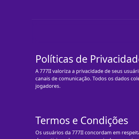
Políticas de Privacida
A 777II valoriza a privacidade de seus usu
canais de comunicação. Todos os dados cole
jogadores.
Termos e Condições
Os usuários da 777II concordam em respeita