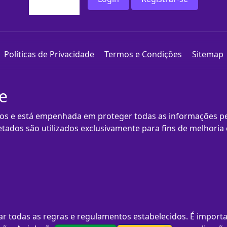
Políticas de Privacidade
Termos e Condições
Sitemap
de
ários e está empenhada em proteger todas as informações p
tados são utilizados exclusivamente para fins de melhoria
r todas as regras e regulamentos estabelecidos. É importa