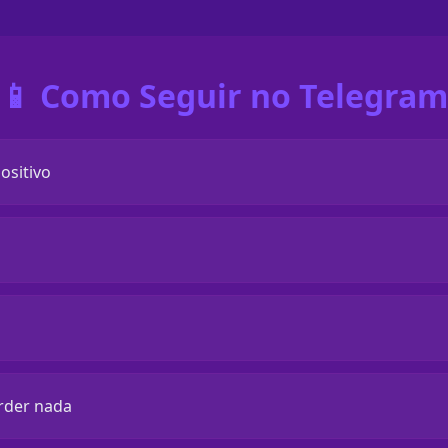
📱 Como Seguir no Telegram
ositivo
erder nada