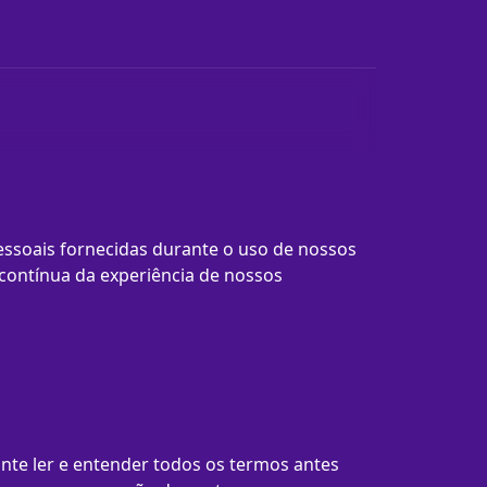
essoais fornecidas durante o uso de nossos
 contínua da experiência de nossos
nte ler e entender todos os termos antes