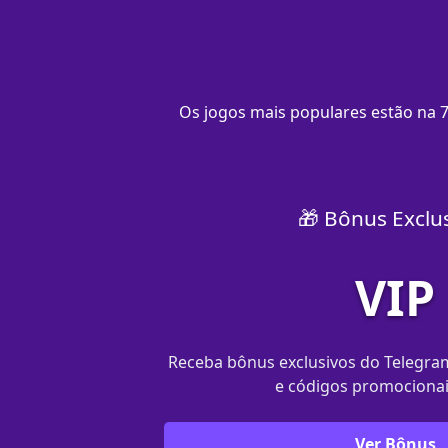
Os jogos mais populares estão na 7
🎁 Bônus Exclu
VIP
Receba bônus exclusivos do Telegra
e códigos promocionai
Ver Bônus