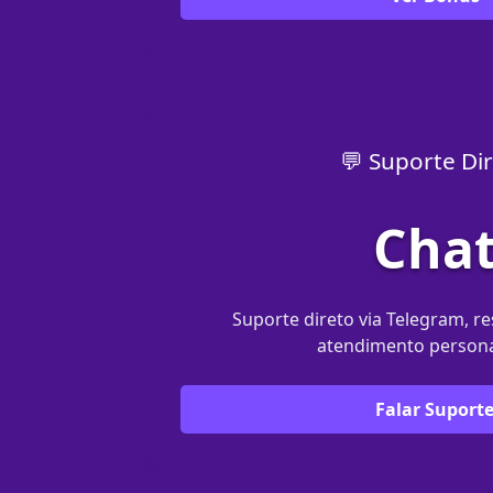
💬 Suporte Di
Cha
Suporte direto via Telegram, r
atendimento persona
Falar Suport