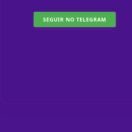
SEGUIR NO TELEGRAM