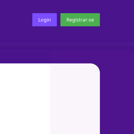
Login
Registrar-se