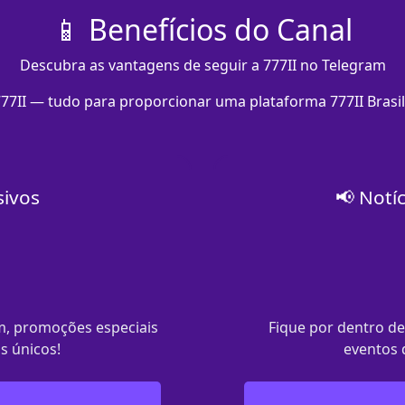
📱 Benefícios do Canal
Descubra as vantagens de seguir a 777II no Telegram
77II — tudo para proporcionar uma plataforma 777II Brasil
sivos
📢 Notí
m, promoções especiais
Fique por dentro d
s únicos!
eventos 