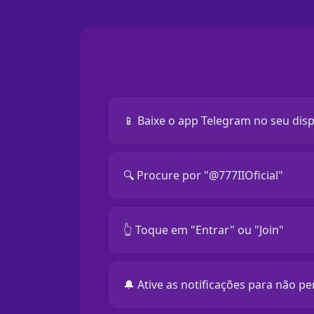
📱 Baixe o app Telegram no seu disp
🔍 Procure por "@777IIOficial"
👆 Toque em "Entrar" ou "Join"
🔔 Ative as notificações para não p