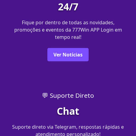
24/7
Fique por dentro de todas as novidades,
promoções e eventos da 777Win APP Login em
tempo real!
Ver Notícias
💬 Suporte Direto
Chat
Suporte direto via Telegram, respostas rápidas e
atendimento personalizado!