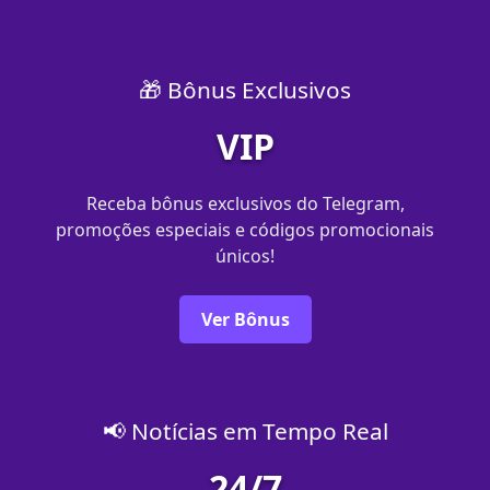
🎁 Bônus Exclusivos
VIP
Receba bônus exclusivos do Telegram,
promoções especiais e códigos promocionais
únicos!
Ver Bônus
📢 Notícias em Tempo Real
24/7