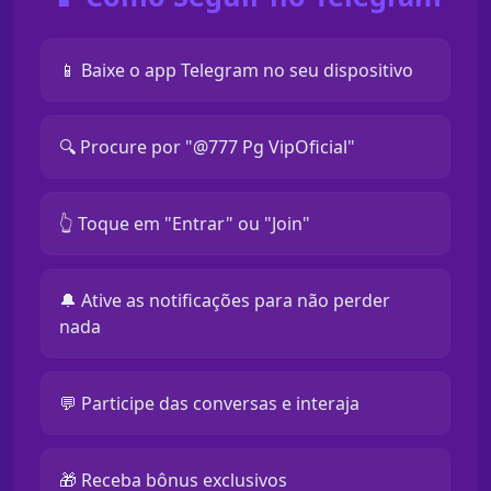
📱 Baixe o app Telegram no seu dispositivo
🔍 Procure por "@777 Pg VipOficial"
👆 Toque em "Entrar" ou "Join"
🔔 Ative as notificações para não perder
nada
💬 Participe das conversas e interaja
🎁 Receba bônus exclusivos