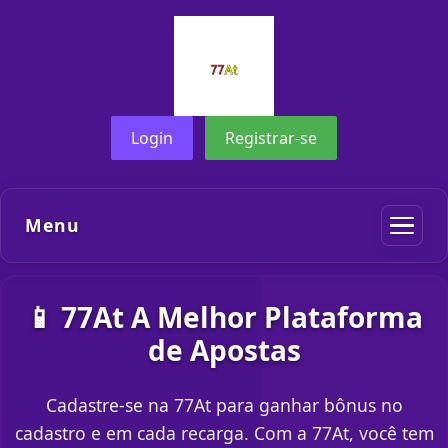
Login
Registrar-se
Menu
📱 77At A Melhor Plataforma
de Apostas
Cadastre-se na 77At para ganhar bônus no
cadastro e em cada recarga. Com a 77At, você tem