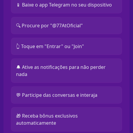
📱 Baixe o app Telegram no seu dispositivo
🔍 Procure por "@77AtOficial"
👆 Toque em "Entrar" ou "Join"
🔔 Ative as notificações para não perder
nada
💬 Participe das conversas e interaja
🎁 Receba bônus exclusivos
automaticamente