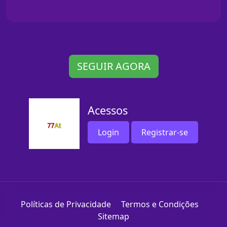
SEGUIR AGORA
Acessos
Login
Registrar-se
Políticas de Privacidade
Termos e Condições
Sitemap