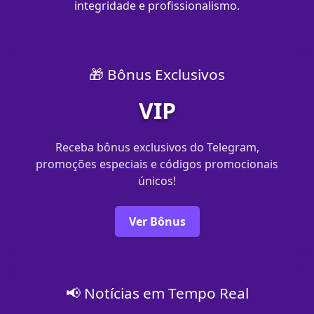
integridade e profissionalismo.
🎁 Bônus Exclusivos
VIP
Receba bônus exclusivos do Telegram,
promoções especiais e códigos promocionais
únicos!
Ver Bônus
📢 Notícias em Tempo Real