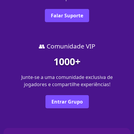
Falar Suporte
👥 Comunidade VIP
1000+
Junte-se a uma comunidade exclusiva de
jogadores e compartilhe experiências!
Entrar Grupo