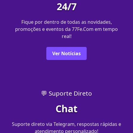
24/7
Fique por dentro de todas as novidades,
promoções e eventos da 77Fe.Com em tempo
real!
Ver Notícias
💬 Suporte Direto
Chat
Suporte direto via Telegram, respostas rápidas e
atendimento personalizado!