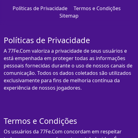
Políticas de Privacidade
Termos e Condições
Sitemap
Políticas de Privacidade
A 77Fe.Com valoriza a privacidade de seus usuários e
está empenhada em proteger todas as informações
pessoais fornecidas durante o uso de nossos canais de
comunicação. Todos os dados coletados são utilizados
exclusivamente para fins de melhoria contínua da
experiência de nossos jogadores.
Termos e Condições
Os usuários da 77Fe.Com concordam em respeitar