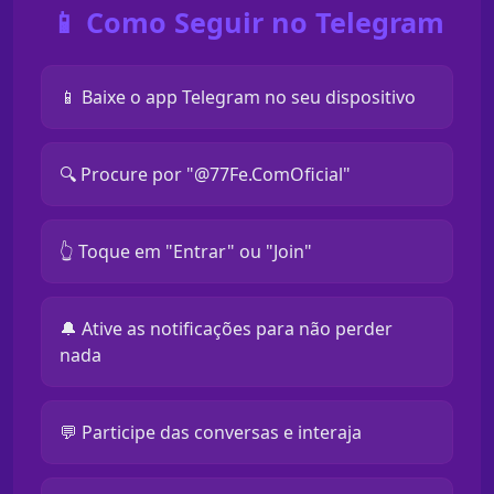
📱 Como Seguir no Telegram
📱 Baixe o app Telegram no seu dispositivo
🔍 Procure por "@77Fe.ComOficial"
👆 Toque em "Entrar" ou "Join"
🔔 Ative as notificações para não perder
nada
💬 Participe das conversas e interaja