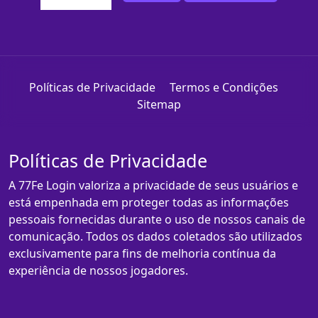
Políticas de Privacidade
Termos e Condições
Sitemap
Políticas de Privacidade
A 77Fe Login valoriza a privacidade de seus usuários e
está empenhada em proteger todas as informações
pessoais fornecidas durante o uso de nossos canais de
comunicação. Todos os dados coletados são utilizados
exclusivamente para fins de melhoria contínua da
experiência de nossos jogadores.