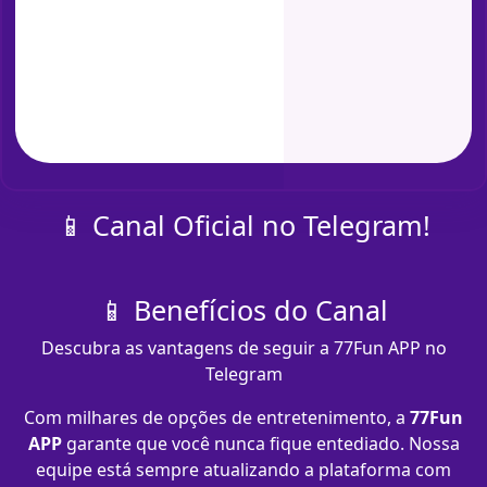
📱 Canal Oficial no Telegram!
📱 Benefícios do Canal
Descubra as vantagens de seguir a 77Fun APP no
Telegram
Com milhares de opções de entretenimento, a
77Fun
APP
garante que você nunca fique entediado. Nossa
equipe está sempre atualizando a plataforma com