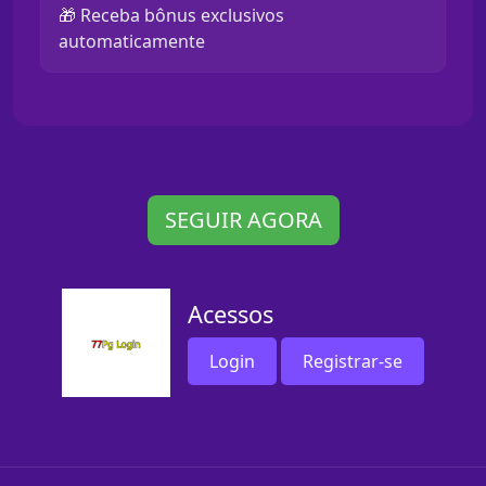
🎁 Receba bônus exclusivos
automaticamente
SEGUIR AGORA
Acessos
Login
Registrar-se