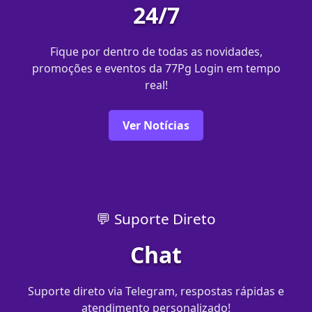
24/7
Fique por dentro de todas as novidades,
promoções e eventos da 77Pg Login em tempo
real!
Ver Notícias
💬 Suporte Direto
Chat
Suporte direto via Telegram, respostas rápidas e
atendimento personalizado!