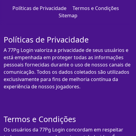
Políticas de Privacidade
Termos e Condições
Sitemap
Políticas de Privacidade
A 77Pg Login valoriza a privacidade de seus usuários e
está empenhada em proteger todas as informações
pessoais fornecidas durante o uso de nossos canais de
comunicação. Todos os dados coletados são utilizados
exclusivamente para fins de melhoria contínua da
experiência de nossos jogadores.
Termos e Condições
Os usuários da 77Pg Login concordam em respeitar