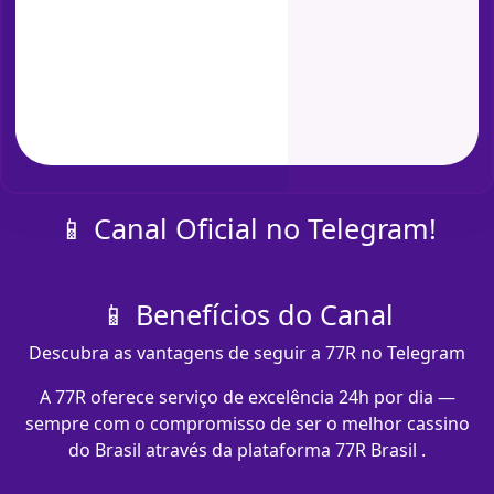
📱 Canal Oficial no Telegram!
📱 Benefícios do Canal
Descubra as vantagens de seguir a 77R no Telegram
A 77R oferece serviço de excelência 24h por dia —
sempre com o compromisso de ser o melhor cassino
do Brasil através da plataforma 77R Brasil .