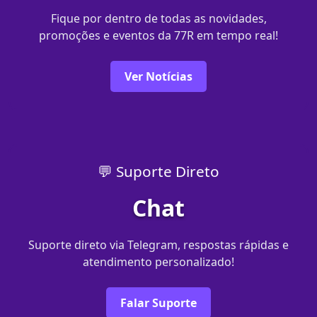
Fique por dentro de todas as novidades,
promoções e eventos da 77R em tempo real!
Ver Notícias
💬 Suporte Direto
Chat
Suporte direto via Telegram, respostas rápidas e
atendimento personalizado!
Falar Suporte