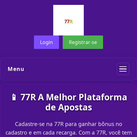
Login
Registrar-se
Menu
📱 77R A Melhor Plataforma
de Apostas
Cadastre-se na 77R para ganhar bônus no
cadastro e em cada recarga. Com a 77R, você tem