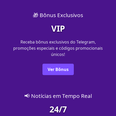
🎁 Bônus Exclusivos
VIP
Receba bônus exclusivos do Telegram,
promoções especiais e códigos promocionais
únicos!
Ver Bônus
📢 Notícias em Tempo Real
24/7