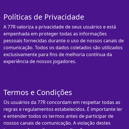
Políticas de Privacidade
A 77R valoriza a privacidade de seus usuários e está
empenhada em proteger todas as informações
pessoais fornecidas durante o uso de nossos canais de
comunicação. Todos os dados coletados são utilizados
exclusivamente para fins de melhoria contínua da
experiência de nossos jogadores.
Termos e Condições
Os usuários da 77R concordam em respeitar todas as
regras e regulamentos estabelecidos. É importante ler
e entender todos os termos antes de participar de
nossos canais de comunicação. A violação destes