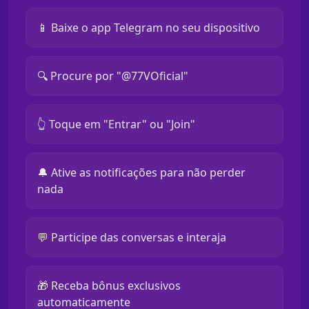
📱 Baixe o app Telegram no seu dispositivo
🔍 Procure por "@77VOficial"
👆 Toque em "Entrar" ou "Join"
🔔 Ative as notificações para não perder
nada
💬 Participe das conversas e interaja
🎁 Receba bônus exclusivos
automaticamente