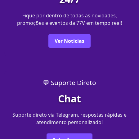
Fique por dentro de todas as novidades,
promoções e eventos da 77V em tempo real!
Ver Notícias
💬 Suporte Direto
Chat
Suporte direto via Telegram, respostas rápidas e
atendimento personalizado!