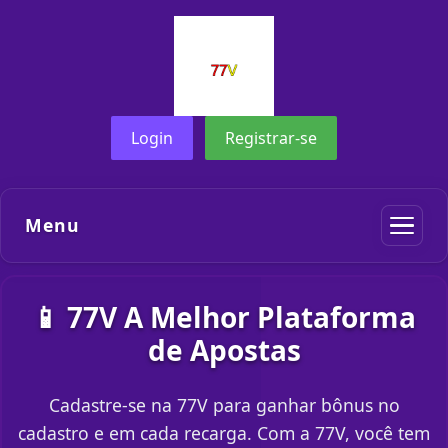
Login
Registrar-se
Menu
📱 77V A Melhor Plataforma
de Apostas
Cadastre-se na 77V para ganhar bônus no
cadastro e em cada recarga. Com a 77V, você tem