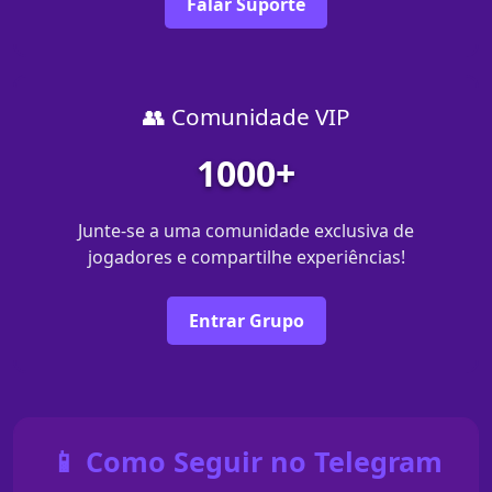
Falar Suporte
👥 Comunidade VIP
1000+
Junte-se a uma comunidade exclusiva de
jogadores e compartilhe experiências!
Entrar Grupo
📱 Como Seguir no Telegram