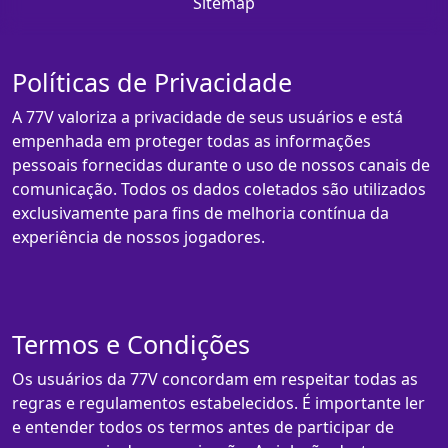
Sitemap
Políticas de Privacidade
A 77V valoriza a privacidade de seus usuários e está
empenhada em proteger todas as informações
pessoais fornecidas durante o uso de nossos canais de
comunicação. Todos os dados coletados são utilizados
exclusivamente para fins de melhoria contínua da
experiência de nossos jogadores.
Termos e Condições
Os usuários da 77V concordam em respeitar todas as
regras e regulamentos estabelecidos. É importante ler
e entender todos os termos antes de participar de