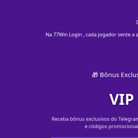
Na 77Win Login , cada jogador sente a 
🎁 Bônus Exclu
VIP
Receba bônus exclusivos do Telegra
e códigos promocionai