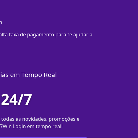
m
alta taxa de pagamento para te ajudar a
cias em Tempo Real
24/7
e todas as novidades, promoções e
77Win Login em tempo real!