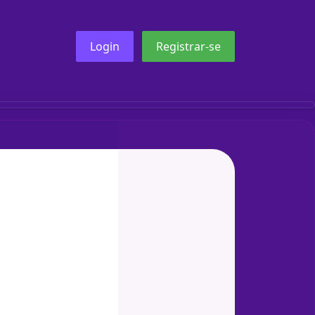
Login
Registrar-se