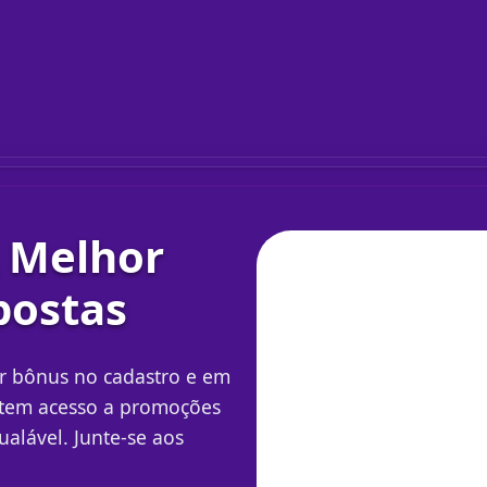
A Melhor
postas
r bônus no cadastro e em
 tem acesso a promoções
ualável. Junte-se aos