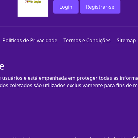
Login
Registrar-se
Políticas de Privacidade
Termos e Condições
Sitemap
de
us usuários e está empenhada em proteger todas as inform
os coletados são utilizados exclusivamente para fins de m