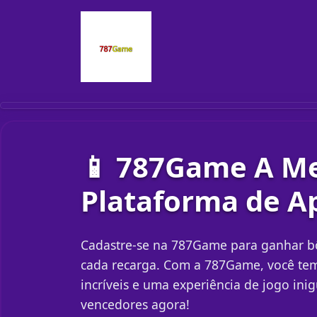
📱 787Game A M
Plataforma de A
Cadastre-se na 787Game para ganhar b
cada recarga. Com a 787Game, você te
incríveis e uma experiência de jogo inig
vencedores agora!