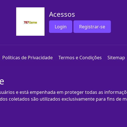
Acessos
Login
Registrar-se
Políticas de Privacidade
Termos e Condições
Sitemap
de
usuários e está empenhada em proteger todas as informaçõ
os coletados são utilizados exclusivamente para fins de m