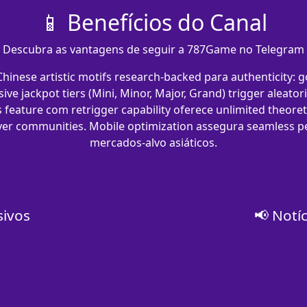
📱 Benefícios do Canal
Descubra as vantagens de seguir a 787Game no Telegram
hinese artistic motifs research-backed para authenticity: g
sive jackpot tiers (Mini, Minor, Major, Grand) trigger alea
 feature com retrigger capability oferece unlimited theoret
r communities. Mobile optimization assegura seamless 
mercados-alvo asiáticos.
sivos
📢 Notí