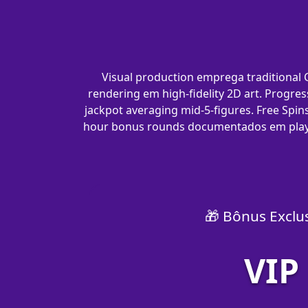
Visual production emprega traditional C
rendering em high-fidelity 2D art. Progres
jackpot averaging mid-5-figures. Free Spins
hour bonus rounds documentados em playe
🎁 Bônus Exclu
VIP