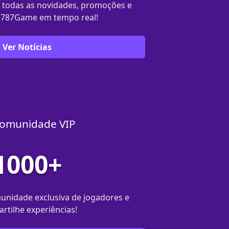
e todas as novidades, promoções e
 787Game em tempo real!
Ver Notícias
Comunidade VIP
1000+
unidade exclusiva de jogadores e
rtilhe experiências!