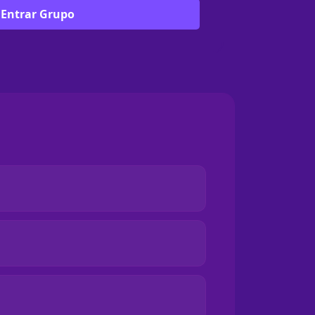
Entrar Grupo