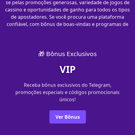
se pelas promoções generosas, variedade de jogos de
cassino e oportunidades de ganho para todos os tipos
de apostadores. Se você procura uma plataforma
confiável, com bônus de boas-vindas e programas de
🎁 Bônus Exclusivos
VIP
Receba bônus exclusivos do Telegram,
promoções especiais e códigos promocionais
únicos!
Ver Bônus