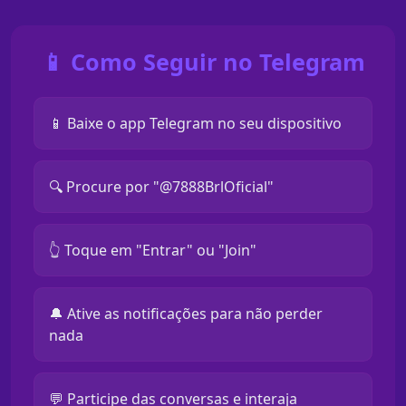
📱 Como Seguir no Telegram
📱 Baixe o app Telegram no seu dispositivo
🔍 Procure por "@7888BrlOficial"
👆 Toque em "Entrar" ou "Join"
🔔 Ative as notificações para não perder
nada
💬 Participe das conversas e interaja