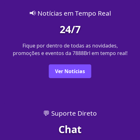
📢 Notícias em Tempo Real
24/7
Fique por dentro de todas as novidades,
promoções e eventos da 7888Brl em tempo real!
Ver Notícias
💬 Suporte Direto
Chat