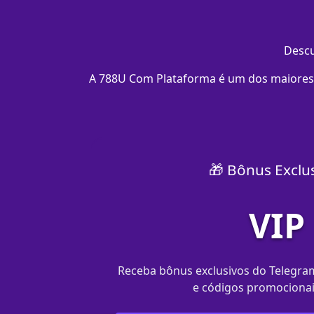
Descu
A 788U Com Plataforma é um dos maiores c
🎁 Bônus Exclu
VIP
Receba bônus exclusivos do Telegra
e códigos promocionai