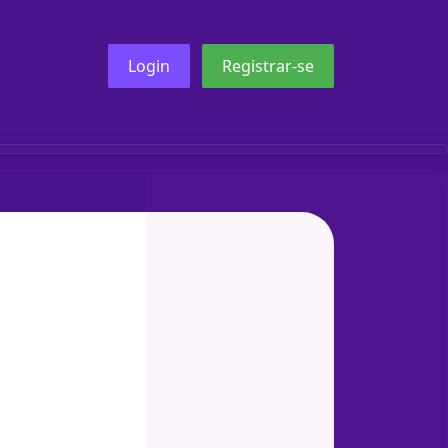
Login
Registrar-se