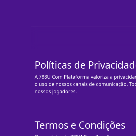
Políticas de Privacida
A 788U Com Plataforma valoriza a privacid
o uso de nossos canais de comunicação. Tod
nossos jogadores.
Termos e Condições