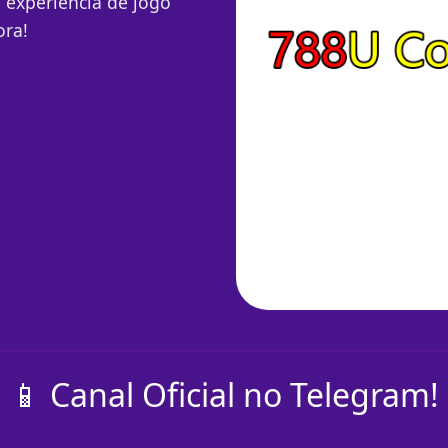
 experiência de jogo
ora!
📱 Canal Oficial no Telegram!