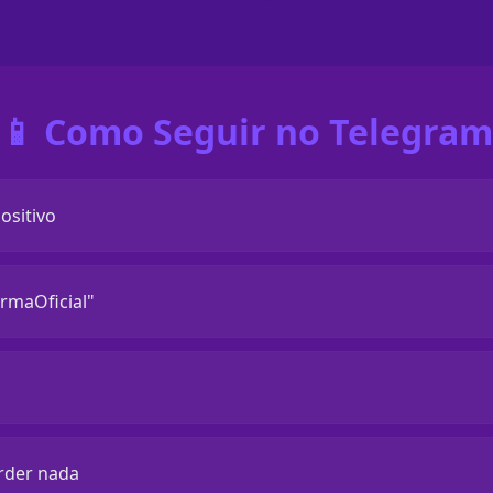
📱 Como Seguir no Telegram
ositivo
rmaOficial"
erder nada