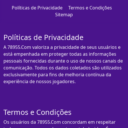
Políticas de Privacidade
Termos e Condições
Sitemap
Políticas de Privacidade
A 78955.Com valoriza a privacidade de seus usuários e
está empenhada em proteger todas as informações
pessoais fornecidas durante o uso de nossos canais de
comunicação. Todos os dados coletados são utilizados
exclusivamente para fins de melhoria contínua da
experiência de nossos jogadores.
Termos e Condições
Os usuários da 78955.Com concordam em respeitar