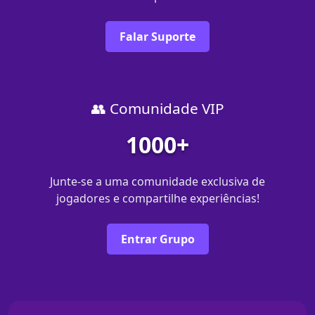
Falar Suporte
👥 Comunidade VIP
1000+
Junte-se a uma comunidade exclusiva de
jogadores e compartilhe experiências!
Entrar Grupo