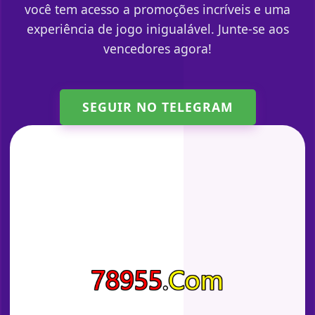
você tem acesso a promoções incríveis e uma
experiência de jogo inigualável. Junte-se aos
vencedores agora!
SEGUIR NO TELEGRAM