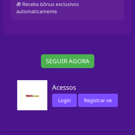
🎁 Receba bônus exclusivos
automaticamente
SEGUIR AGORA
Acessos
Login
Registrar-se