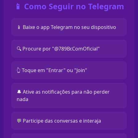
📱 Como Seguir no Telegram
📱 Baixe o app Telegram no seu dispositivo
🔍 Procure por "@789Br.ComOficial"
👆 Toque em "Entrar" ou "Join"
🔔 Ative as notificações para não perder
nada
💬 Participe das conversas e interaja