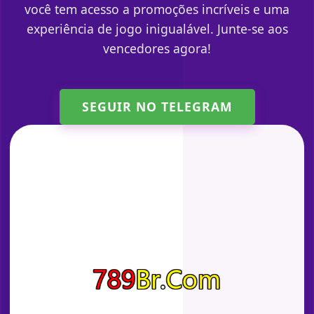
você tem acesso a promoções incríveis e uma
experiência de jogo inigualável. Junte-se aos
vencedores agora!
SEGUIR NO TELEGRAM