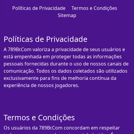
Políticas de Privacidade
Termos e Condições
Sitemap
Políticas de Privacidade
A 789Br.Com valoriza a privacidade de seus usuários e
está empenhada em proteger todas as informações
pessoais fornecidas durante o uso de nossos canais de
comunicação. Todos os dados coletados são utilizados
exclusivamente para fins de melhoria contínua da
experiência de nossos jogadores.
Termos e Condições
Os usuários da 789Br.Com concordam em respeitar