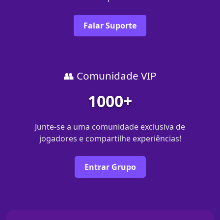
Falar Suporte
👥 Comunidade VIP
1000+
Junte-se a uma comunidade exclusiva de
jogadores e compartilhe experiências!
Entrar Grupo