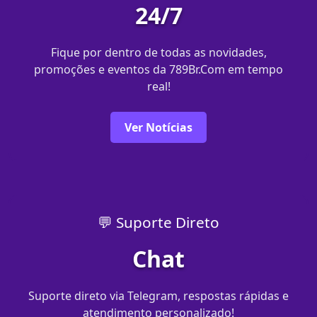
24/7
Fique por dentro de todas as novidades,
promoções e eventos da 789Br.Com em tempo
real!
Ver Notícias
💬 Suporte Direto
Chat
Suporte direto via Telegram, respostas rápidas e
atendimento personalizado!