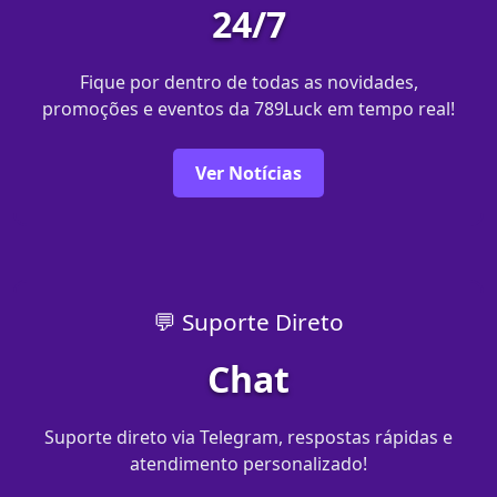
24/7
Fique por dentro de todas as novidades,
promoções e eventos da 789Luck em tempo real!
Ver Notícias
💬 Suporte Direto
Chat
Suporte direto via Telegram, respostas rápidas e
atendimento personalizado!