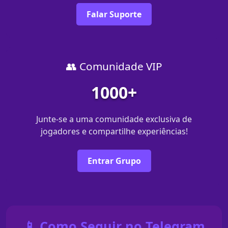
Falar Suporte
👥 Comunidade VIP
1000+
Junte-se a uma comunidade exclusiva de
jogadores e compartilhe experiências!
Entrar Grupo
📱 Como Seguir no Telegram