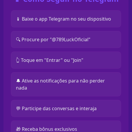
📱 Baixe o app Telegram no seu dispositivo
🔍 Procure por "@789LuckOficial"
👆 Toque em "Entrar" ou "Join"
🔔 Ative as notificações para não perder
nada
💬 Participe das conversas e interaja
🎁 Receba bônus exclusivos