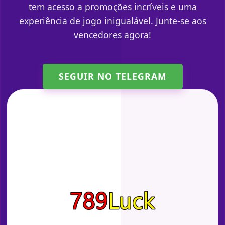
tem acesso a promoções incríveis e uma
experiência de jogo inigualável. Junte-se aos
vencedores agora!
SEGUIR NO TELEGRAM