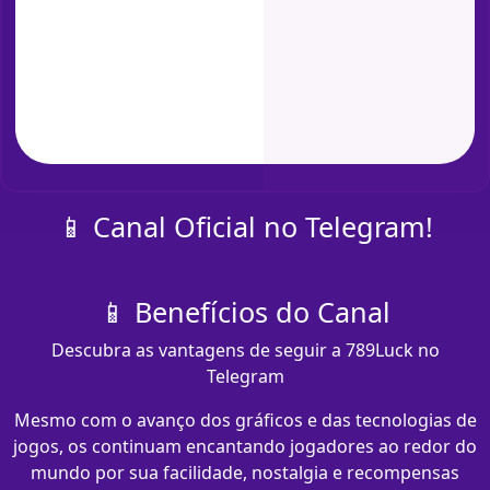
📱 Canal Oficial no Telegram!
📱 Benefícios do Canal
Descubra as vantagens de seguir a 789Luck no
Telegram
Mesmo com o avanço dos gráficos e das tecnologias de
jogos, os continuam encantando jogadores ao redor do
mundo por sua facilidade, nostalgia e recompensas