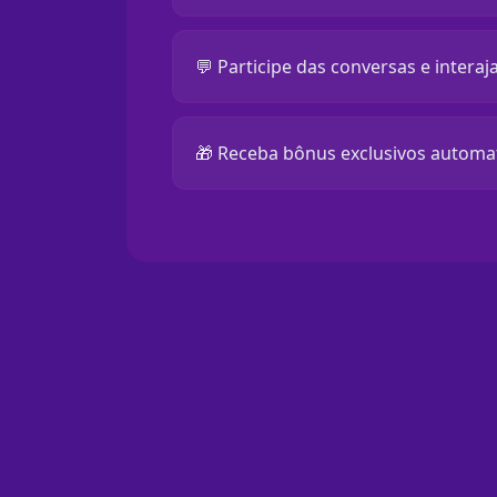
💬 Participe das conversas e interaj
🎁 Receba bônus exclusivos autom