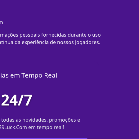
am
rmações pessoais fornecidas durante o uso
ntínua da experiência de nossos jogadores.
cias em Tempo Real
24/7
e todas as novidades, promoções e
89Luck.Com em tempo real!