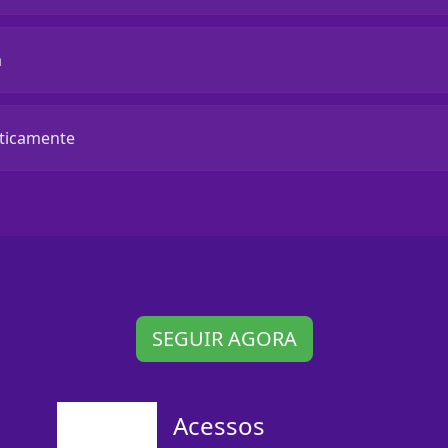
a
aticamente
SEGUIR AGORA
Acessos