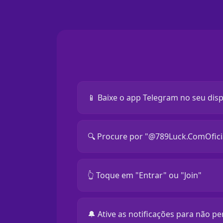
📱 Baixe o app Telegram no seu disp
🔍 Procure por "@789Luck.ComOfici
👆 Toque em "Entrar" ou "Join"
🔔 Ative as notificações para não p