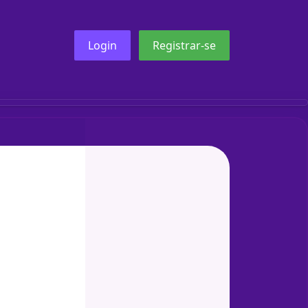
Login
Registrar-se