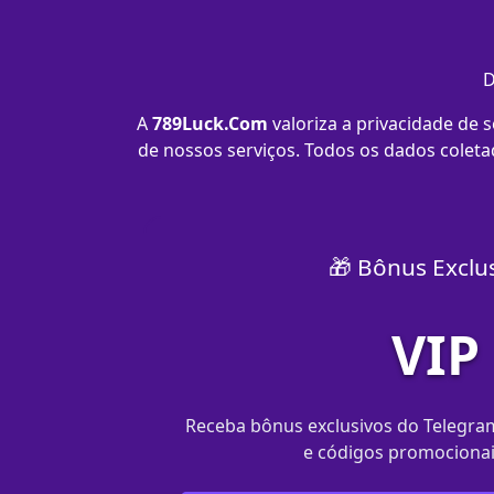
D
A
789Luck.Com
valoriza a privacidade de
de nossos serviços. Todos os dados coleta
🎁 Bônus Exclu
VIP
Receba bônus exclusivos do Telegra
e códigos promocionai