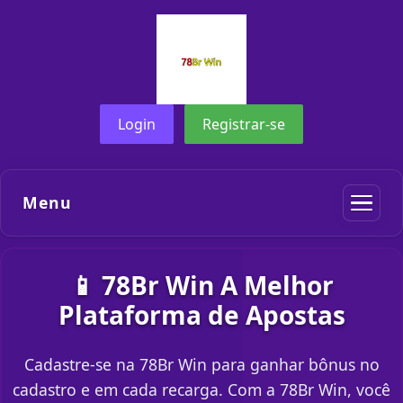
Login
Registrar-se
Menu
📱 78Br Win A Melhor
Plataforma de Apostas
Cadastre-se na 78Br Win para ganhar bônus no
cadastro e em cada recarga. Com a 78Br Win, você