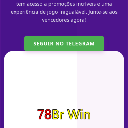
tem acesso a promoções incríveis e uma
experiência de jogo inigualável. Junte-se aos
vencedores agora!
SEGUIR NO TELEGRAM