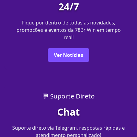
24/7
Fique por dentro de todas as novidades,
promoções e eventos da 78Br Win em tempo
real!
Ver Notícias
💬 Suporte Direto
Chat
Suporte direto via Telegram, respostas rápidas e
atendimento personalizado!