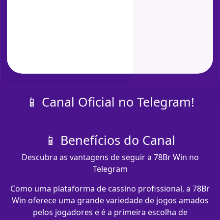
📱 Canal Oficial no Telegram!
📱 Benefícios do Canal
Descubra as vantagens de seguir a 78Br Win no
Telegram
Como uma plataforma de cassino profissional, a 78Br
Win oferece uma grande variedade de jogos amados
pelos jogadores e é a primeira escolha de