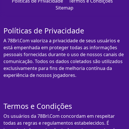
Políticas de Privacidade
Termos e Condições
Sitemap
Políticas de Privacidade
A 78Brl.Com valoriza a privacidade de seus usuários e
está empenhada em proteger todas as informações
pessoais fornecidas durante o uso de nossos canais de
comunicação. Todos os dados coletados são utilizados
exclusivamente para fins de melhoria contínua da
experiência de nossos jogadores.
Termos e Condições
Os usuários da 78Brl.Com concordam em respeitar
todas as regras e regulamentos estabelecidos. É