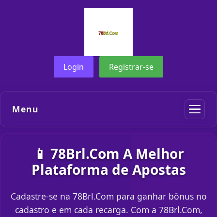
Login
Registrar-se
Menu
📱 78Brl.Com A Melhor
Plataforma de Apostas
Cadastre-se na 78Brl.Com para ganhar bônus no
cadastro e em cada recarga. Com a 78Brl.Com,