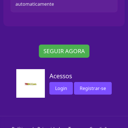
automaticamente
SEGUIR AGORA
Acessos
Login
Registrar-se