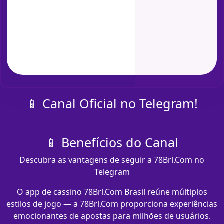
📱 Canal Oficial no Telegram!
📱 Benefícios do Canal
Descubra as vantagens de seguir a 78Brl.Com no
Telegram
O app de cassino 78Brl.Com Brasil reúne múltiplos
estilos de jogo — a 78Brl.Com proporciona experiências
emocionantes de apostas para milhões de usuários.