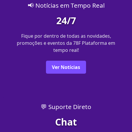
📢 Notícias em Tempo Real
24/7
Fique por dentro de todas as novidades,
promoções e eventos da 78F Plataforma em
tempo real!
Ver Notícias
💬 Suporte Direto
Chat