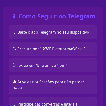
📱 Como Seguir no Telegram
📱 Baixe o app Telegram no seu dispositivo
🔍 Procure por "@78F PlataformaOficial"
👆 Toque em "Entrar" ou "Join"
🔔 Ative as notificações para não perder
nada
💬 Participe das conversas e interaja