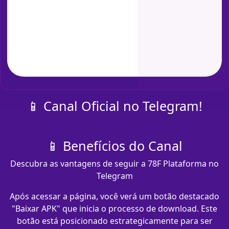
📱 Canal Oficial no Telegram!
📱 Benefícios do Canal
Descubra as vantagens de seguir a 78F Plataforma no
Telegram
Após acessar a página, você verá um botão destacado
"Baixar APK" que inicia o processo de download. Este
botão está posicionado estrategicamente para ser