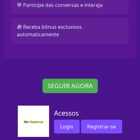
💬 Participe das conversas e interaja
🎁 Receba bônus exclusivos
automaticamente
SEGUIR AGORA
Acessos
Login
Registrar-se