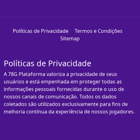
Políticas de Privacidade
Termos e Condições
Sitemap
Políticas de Privacidade
A 78G Plataforma valoriza a privacidade de seus
usuários e está empenhada em proteger todas as
informações pessoais fornecidas durante o uso de
nossos canais de comunicação. Todos os dados
coletados são utilizados exclusivamente para fins de
melhoria contínua da experiência de nossos jogadores.