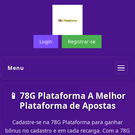
Login
Registrar-se
Menu
📱 78G Plataforma A Melhor
Plataforma de Apostas
Cadastre-se na 78G Plataforma para ganhar
bônus no cadastro e em cada recarga. Com a 78G