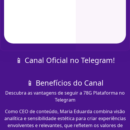
📱 Canal Oficial no Telegram!
📱 Benefícios do Canal
Descubra as vantagens de seguir a 78G Plataforma no
Telegram
Como CEO de conteúdo, Maria Eduarda combina visão
analítica e sensibilidade estética para criar experiências
envolventes e relevantes, que refletem os valores de