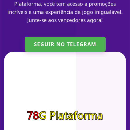
Plataforma, você tem acesso a promoções
incríveis e uma experiência de jogo inigualável.
Junte-se aos vencedores agora!
SEGUIR NO TELEGRAM