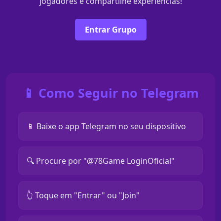
jogadores e compartilhe experiências!
Entrar Grupo
📱 Como Seguir no Telegram
📱 Baixe o app Telegram no seu dispositivo
🔍 Procure por "@78Game LoginOficial"
👆 Toque em "Entrar" ou "Join"