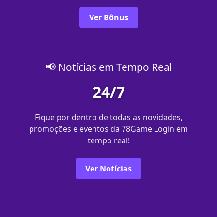
Ver Bônus
📢 Notícias em Tempo Real
24/7
Fique por dentro de todas as novidades,
promoções e eventos da 78Game Login em
tempo real!
Ver Notícias