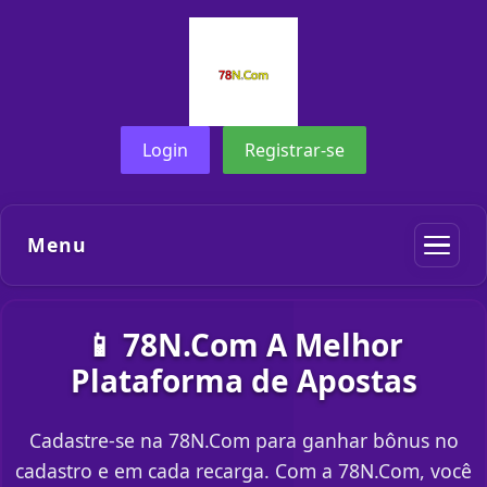
Login
Registrar-se
Menu
📱 78N.Com A Melhor
Plataforma de Apostas
Cadastre-se na 78N.Com para ganhar bônus no
cadastro e em cada recarga. Com a 78N.Com, você