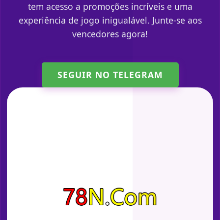
tem acesso a promoções incríveis e uma
experiência de jogo inigualável. Junte-se aos
vencedores agora!
SEGUIR NO TELEGRAM