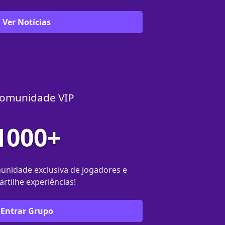
Ver Notícias
Comunidade VIP
1000+
unidade exclusiva de jogadores e
rtilhe experiências!
Entrar Grupo