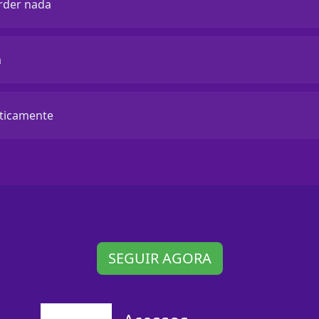
erder nada
a
aticamente
SEGUIR AGORA