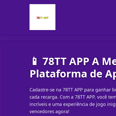
📱 78TT APP A M
Plataforma de A
Cadastre-se na 78TT APP para ganhar b
cada recarga. Com a 78TT APP, você te
incríveis e uma experiência de jogo inig
vencedores agora!