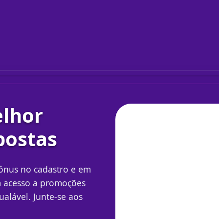
elhor
postas
ônus no cadastro e em
m acesso a promoções
ualável. Junte-se aos