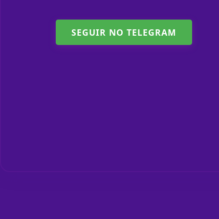
SEGUIR NO TELEGRAM