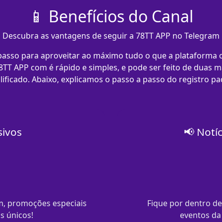
📱 Benefícios do Canal
Descubra as vantagens de seguir a 78TT APP no Telegram
passo para aproveitar ao máximo tudo o que a plataforma o
8TT APP com​ é rápido e simples, e pode ser feito de duas
lificado. Abaixo, explicamos o passo a passo do registro pa
sivos
📢 Notí
m, promoções especiais
Fique por dentro d
s únicos!
eventos da