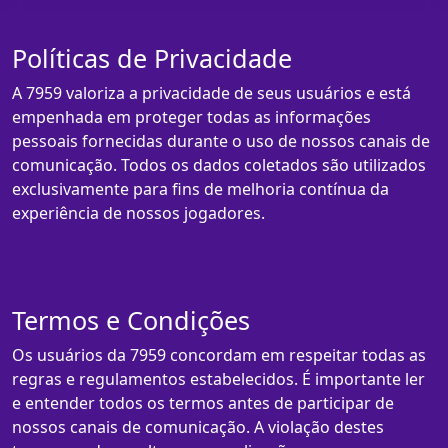
Políticas de Privacidade
A 7959 valoriza a privacidade de seus usuários e está
empenhada em proteger todas as informações
pessoais fornecidas durante o uso de nossos canais de
comunicação. Todos os dados coletados são utilizados
exclusivamente para fins de melhoria contínua da
experiência de nossos jogadores.
Termos e Condições
Os usuários da 7959 concordam em respeitar todas as
regras e regulamentos estabelecidos. É importante ler
e entender todos os termos antes de participar de
nossos canais de comunicação. A violação destes