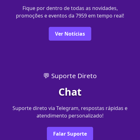
Fique por dentro de todas as novidades,
promoções e eventos da 7959 em tempo real!
Ver Notícias
💬 Suporte Direto
Chat
Suporte direto via Telegram, respostas rápidas e
atendimento personalizado!
Falar Suporte