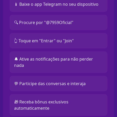
📱 Baixe o app Telegram no seu dispositivo
🔍 Procure por "@7959Oficial"
👆 Toque em "Entrar" ou "Join"
🔔 Ative as notificações para não perder
nada
💬 Participe das conversas e interaja
🎁 Receba bônus exclusivos
automaticamente