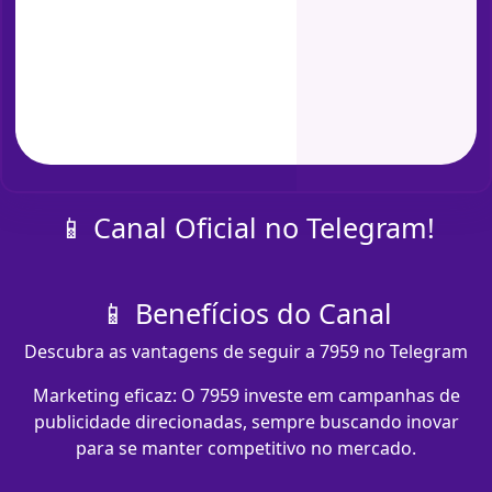
📱 Canal Oficial no Telegram!
📱 Benefícios do Canal
Descubra as vantagens de seguir a 7959 no Telegram
Marketing eficaz: O 7959 investe em campanhas de
publicidade direcionadas, sempre buscando inovar
para se manter competitivo no mercado.