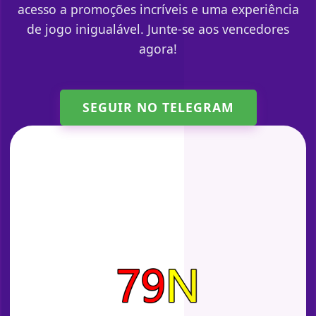
acesso a promoções incríveis e uma experiência
de jogo inigualável. Junte-se aos vencedores
agora!
SEGUIR NO TELEGRAM