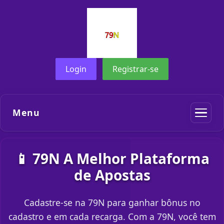
Login
Registrar-se
Menu
📱 79N A Melhor Plataforma
de Apostas
Cadastre-se na 79N para ganhar bônus no
cadastro e em cada recarga. Com a 79N, você tem