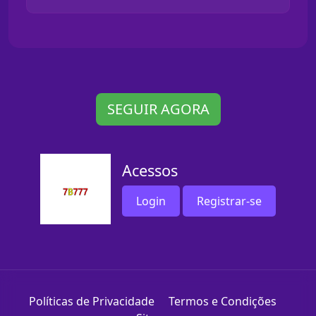
SEGUIR AGORA
Acessos
Login
Registrar-se
Políticas de Privacidade
Termos e Condições