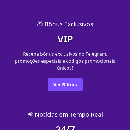
🎁 Bônus Exclusivos
VIP
Receba bônus exclusivos do Telegram,
promoções especiais e códigos promocionais
únicos!
Ver Bônus
📢 Notícias em Tempo Real
24/7