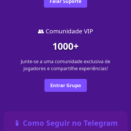
Falar Suporte
👥 Comunidade VIP
1000+
Junte-se a uma comunidade exclusiva de
jogadores e compartilhe experiências!
Entrar Grupo
📱 Como Seguir no Telegram