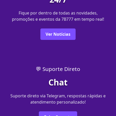
Fique por dentro de todas as novidades,
promoções e eventos da 7B777 em tempo real!
Ver Notícias
💬 Suporte Direto
Chat
Suporte direto via Telegram, respostas rápidas e
atendimento personalizado!