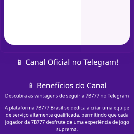
📱 Canal Oficial no Telegram!
📱 Benefícios do Canal
Descubra as vantagens de seguir a 7B777 no Telegram
A plataforma 7B777 Brasil se dedica a criar uma equipe
de serviço altamente qualificada, permitindo que cada
jogador da 7B777 desfrute de uma experiência de jogo
suprema.