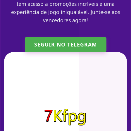
tem acesso a promoções incríveis e uma
experiência de jogo inigualável. Junte-se aos
vencedores agora!
SEGUIR NO TELEGRAM