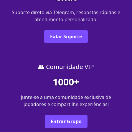
Suporte direto via Telegram, respostas rápidas e
atendimento personalizado!
Falar Suporte
👥 Comunidade VIP
1000+
Junte-se a uma comunidade exclusiva de
jogadores e compartilhe experiências!
Entrar Grupo