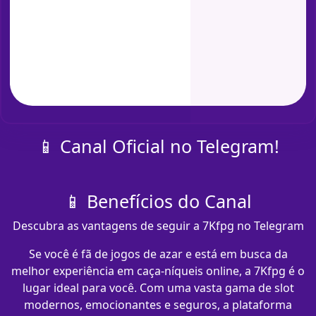
📱 Canal Oficial no Telegram!
📱 Benefícios do Canal
Descubra as vantagens de seguir a 7Kfpg no Telegram
Se você é fã de jogos de azar e está em busca da
melhor experiência em caça-níqueis online, a 7Kfpg é o
lugar ideal para você. Com uma vasta gama de slot
modernos, emocionantes e seguros, a plataforma