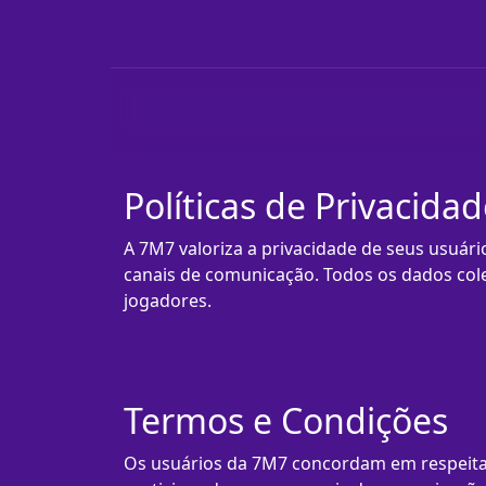
Políticas de Privacida
A 7M7 valoriza a privacidade de seus usuá
canais de comunicação. Todos os dados cole
jogadores.
Termos e Condições
Os usuários da 7M7 concordam em respeitar 