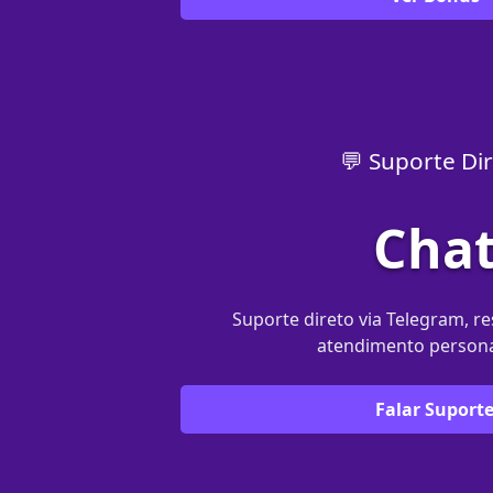
💬 Suporte Di
Cha
Suporte direto via Telegram, r
atendimento persona
Falar Suport