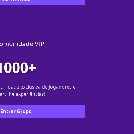
Comunidade VIP
1000+
unidade exclusiva de jogadores e
rtilhe experiências!
Entrar Grupo