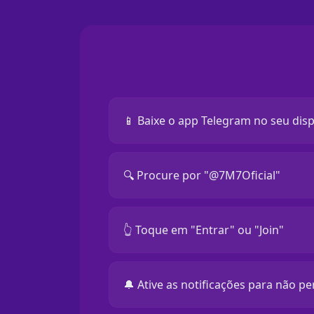
📱 Baixe o app Telegram no seu disp
🔍 Procure por "@7M7Oficial"
👆 Toque em "Entrar" ou "Join"
🔔 Ative as notificações para não p