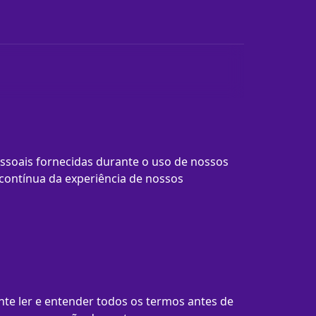
ssoais fornecidas durante o uso de nossos
 contínua da experiência de nossos
te ler e entender todos os termos antes de