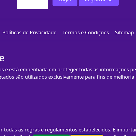
Políticas de Privacidade
Termos e Condições
Sitemap
de
rios e está empenhada em proteger todas as informações pe
tados são utilizados exclusivamente para fins de melhoria
todas as regras e regulamentos estabelecidos. É importan