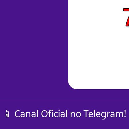
📱 Canal Oficial no Telegram!