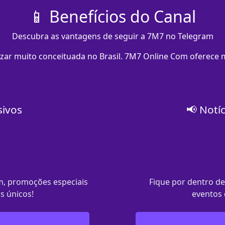
📱 Benefícios do Canal
Descubra as vantagens de seguir a 7M7 no Telegram
ar muito conceituada no Brasil. 7M7 Online Com oferece 
sivos
📢 Notí
m, promoções especiais
Fique por dentro d
s únicos!
eventos 