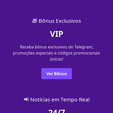
🎁 Bônus Exclusivos
VIP
Receba bônus exclusivos do Telegram,
promoções especiais e códigos promocionais
únicos!
Ver Bônus
📢 Notícias em Tempo Real
24/7