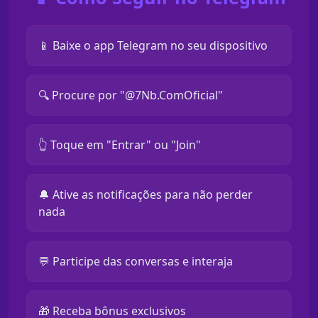
📱 Baixe o app Telegram no seu dispositivo
🔍 Procure por "@7Nb.ComOficial"
👆 Toque em "Entrar" ou "Join"
🔔 Ative as notificações para não perder
nada
💬 Participe das conversas e interaja
🎁 Receba bônus exclusivos