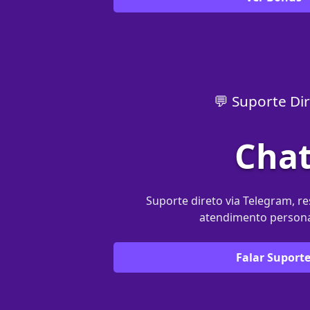
💬 Suporte Di
Cha
Suporte direto via Telegram, r
atendimento persona
Falar Suport