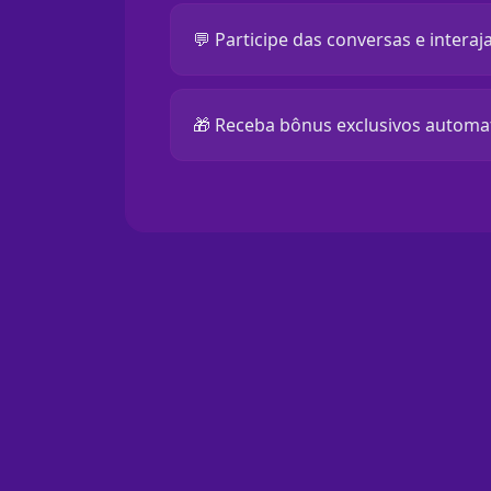
💬 Participe das conversas e interaj
🎁 Receba bônus exclusivos autom