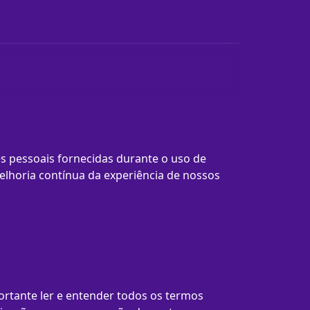
s pessoais fornecidas durante o uso de
elhoria contínua da experiência de nossos
ortante ler e entender todos os termos