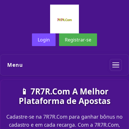
Login
Registrar-se
Menu
📱 7R7R.Com A Melhor
Plataforma de Apostas
Cadastre-se na 7R7R.Com para ganhar bônus no
cadastro e em cada recarga. Com a 7R7R.Com,