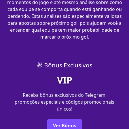
momentos do jogo e até mesmo análise sobre como
cada equipe se comporta quando está ganhando ou
perdendo. Estas análises são especialmente valiosas
para apostas sobre próximo gol, pois ajudam você a
entender qual equipe tem maior probabilidade de
marcar o próximo gol.
🎁 Bônus Exclusivos
VIP
Receba bônus exclusivos do Telegram,
promoções especiais e códigos promocionais
únicos!
Ver Bônus