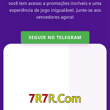
você tem acesso a promoções incríveis e uma
experiência de jogo inigualável. Junte-se aos
vencedores agora!
SEGUIR NO TELEGRAM