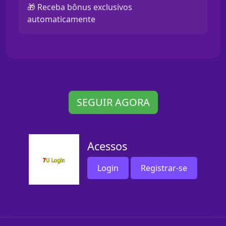
🎁 Receba bônus exclusivos
automaticamente
SEGUIR AGORA
Acessos
Login
Registrar-se