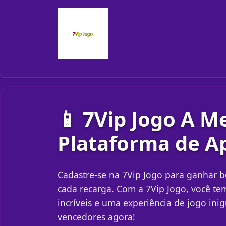
📱 7Vip Jogo A M
Plataforma de A
Cadastre-se na 7Vip Jogo para ganhar 
cada recarga. Com a 7Vip Jogo, você t
incríveis e uma experiência de jogo inig
vencedores agora!