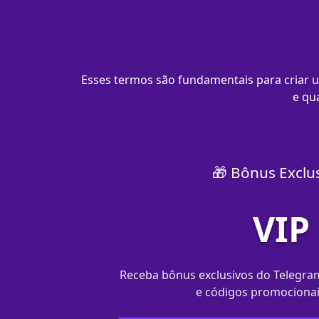
Esses termos são fundamentais para criar 
e qu
🎁 Bônus Exclu
VIP
Receba bônus exclusivos do Telegra
e códigos promocionai