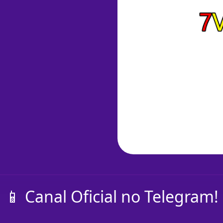
📱 Canal Oficial no Telegram!