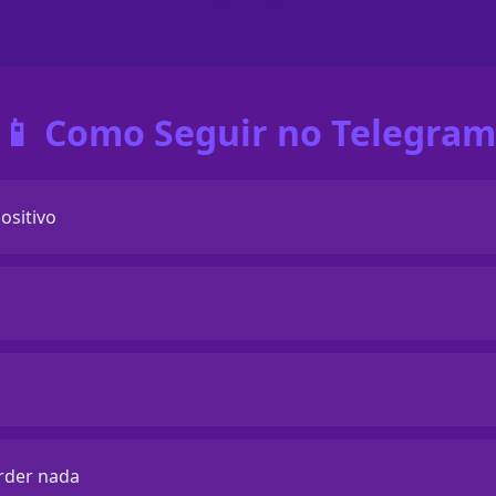
📱 Como Seguir no Telegram
ositivo
erder nada