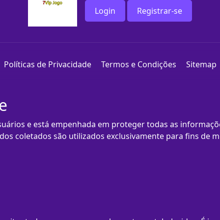
Login
Registrar-se
Políticas de Privacidade
Termos e Condições
Sitemap
de
 usuários e está empenhada em proteger todas as informaçõ
os coletados são utilizados exclusivamente para fins de m