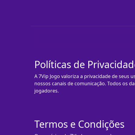
Políticas de Privacida
A 7Vip Jogo valoriza a privacidade de seus
nossos canais de comunicação. Todos os dad
jogadores.
Termos e Condições