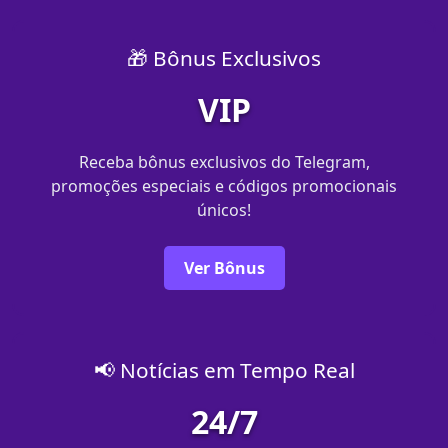
🎁 Bônus Exclusivos
VIP
Receba bônus exclusivos do Telegram,
promoções especiais e códigos promocionais
únicos!
Ver Bônus
📢 Notícias em Tempo Real
24/7