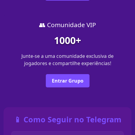
👥 Comunidade VIP
1000+
Junte-se a uma comunidade exclusiva de
jogadores e compartilhe experiências!
Entrar Grupo
📱 Como Seguir no Telegram