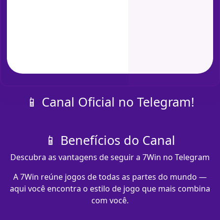
📱 Canal Oficial no Telegram!
📱 Benefícios do Canal
Descubra as vantagens de seguir a 7Win no Telegram
A 7Win reúne jogos de todas as partes do mundo —
aqui você encontra o estilo de jogo que mais combina
com você.