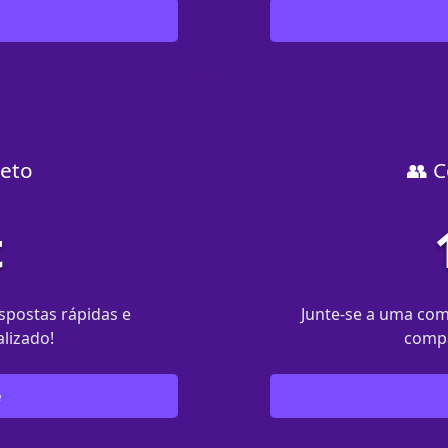
reto
👥 
t
espostas rápidas e
Junte-se a uma com
lizado!
compa
e