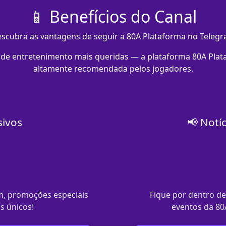
📱 Benefícios do Canal
scubra as vantagens de seguir a 80A Plataforma no Teleg
de entretenimento mais queridas — a plataforma 80A Plat
altamente recomendada pelos jogadores.
sivos
📢 Notí
m, promoções especiais
Fique por dentro d
s únicos!
eventos da 80