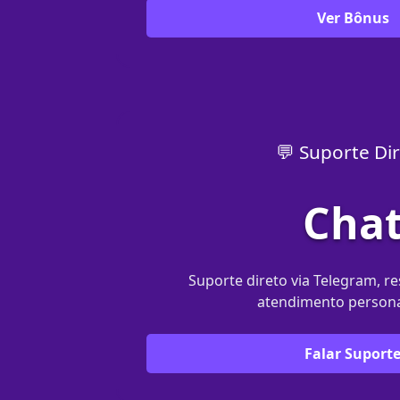
Ver Bônus
💬 Suporte Di
Cha
Suporte direto via Telegram, r
atendimento persona
Falar Suport