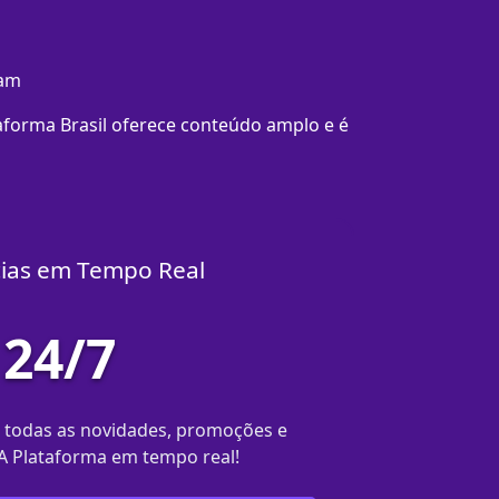
ram
aforma Brasil oferece conteúdo amplo e é
cias em Tempo Real
24/7
e todas as novidades, promoções e
A Plataforma em tempo real!