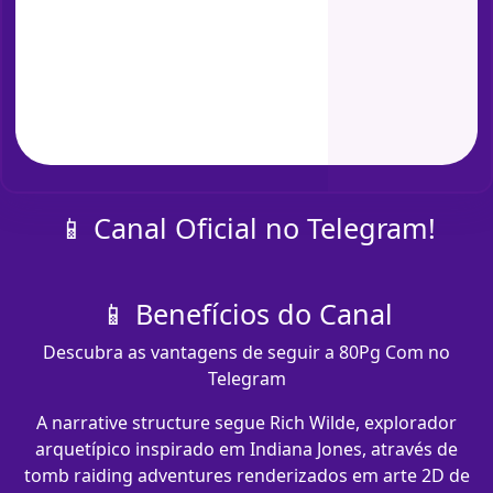
📱 Canal Oficial no Telegram!
📱 Benefícios do Canal
Descubra as vantagens de seguir a 80Pg Com no
Telegram
A narrative structure segue Rich Wilde, explorador
arquetípico inspirado em Indiana Jones, através de
tomb raiding adventures renderizados em arte 2D de