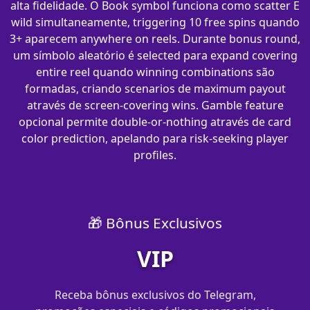
alta fidelidade. O Book symbol funciona como scatter E
wild simultaneamente, triggering 10 free spins quando
3+ aparecem anywhere on reels. Durante bonus round,
um símbolo aleatório é selected para expand covering
entire reel quando winning combinations são
formadas, criando scenarios de maximum payout
através de screen-covering wins. Gamble feature
opcional permite double-or-nothing através de card
color prediction, apelando para risk-seeking player
profiles.
🎁 Bônus Exclusivos
VIP
Receba bônus exclusivos do Telegram,