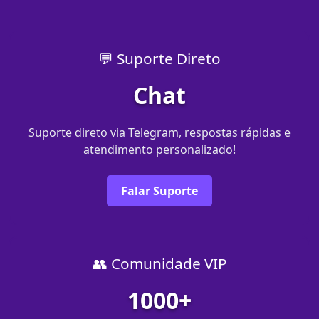
💬 Suporte Direto
Chat
Suporte direto via Telegram, respostas rápidas e
atendimento personalizado!
Falar Suporte
👥 Comunidade VIP
1000+