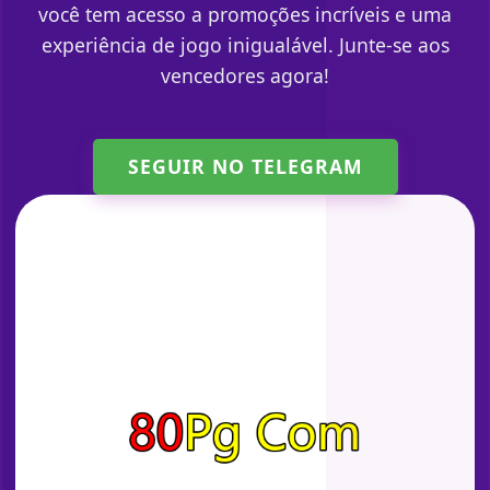
você tem acesso a promoções incríveis e uma
experiência de jogo inigualável. Junte-se aos
vencedores agora!
SEGUIR NO TELEGRAM