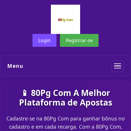
Login
Registrar-se
Menu
📱 80Pg Com A Melhor
Plataforma de Apostas
Cadastre-se na 80Pg Com para ganhar bônus no
cadastro e em cada recarga. Com a 80Pg Com,