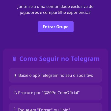
Junte-se a uma comunidade exclusiva de
jogadores e compartilhe experiências!
Entrar Grupo
📱 Como Seguir no Telegram
📱 Baixe o app Telegram no seu dispositivo
🔍 Procure por "@80Pg ComOficial"
👆 Toque em "Entrar" ou "Join"