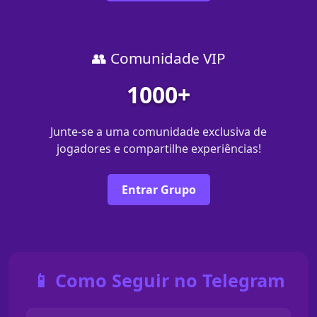
👥 Comunidade VIP
1000+
Junte-se a uma comunidade exclusiva de
jogadores e compartilhe experiências!
Entrar Grupo
📱 Como Seguir no Telegram