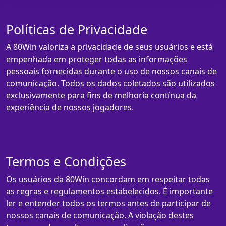
Políticas de Privacidade
A 80Win valoriza a privacidade de seus usuários e está
empenhada em proteger todas as informações
pessoais fornecidas durante o uso de nossos canais de
comunicação. Todos os dados coletados são utilizados
exclusivamente para fins de melhoria contínua da
experiência de nossos jogadores.
Termos e Condições
Os usuários da 80Win concordam em respeitar todas
as regras e regulamentos estabelecidos. É importante
ler e entender todos os termos antes de participar de
nossos canais de comunicação. A violação destes