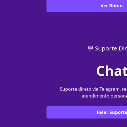
Ver Bônus
💬 Suporte Di
Cha
Suporte direto via Telegram, r
atendimento persona
Falar Suport