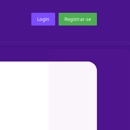
Login
Registrar-se