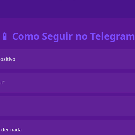
📱 Como Seguir no Telegram
ositivo
al"
erder nada