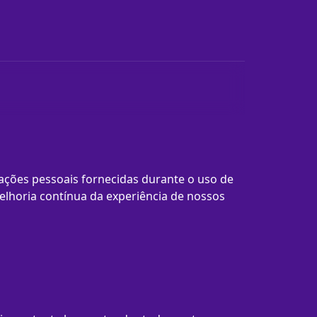
ações pessoais fornecidas durante o uso de
elhoria contínua da experiência de nossos