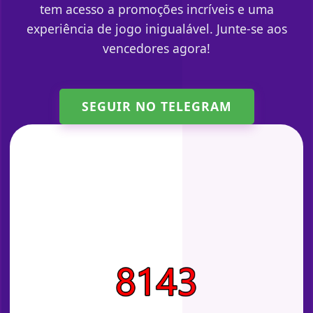
tem acesso a promoções incríveis e uma
experiência de jogo inigualável. Junte-se aos
vencedores agora!
SEGUIR NO TELEGRAM