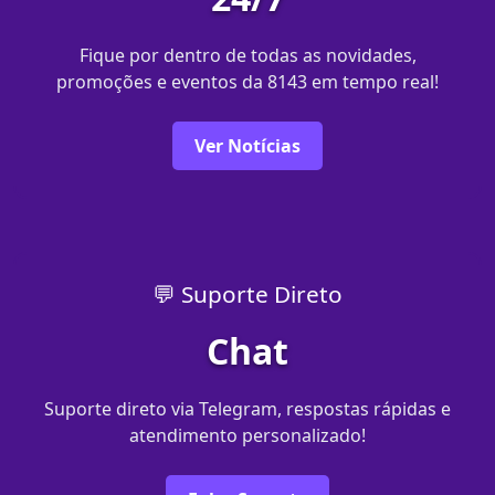
Fique por dentro de todas as novidades,
promoções e eventos da 8143 em tempo real!
Ver Notícias
💬 Suporte Direto
Chat
Suporte direto via Telegram, respostas rápidas e
atendimento personalizado!