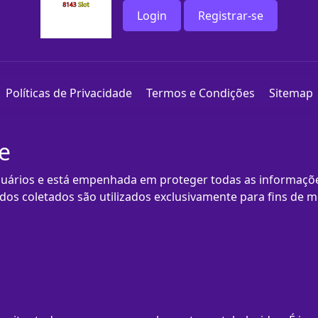
Login
Registrar-se
Políticas de Privacidade
Termos e Condições
Sitemap
de
 usuários e está empenhada em proteger todas as informaçõ
os coletados são utilizados exclusivamente para fins de m