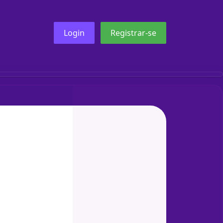
Login
Registrar-se