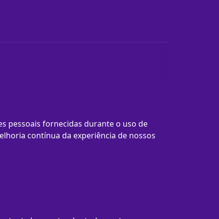
es pessoais fornecidas durante o uso de
elhoria contínua da experiência de nossos