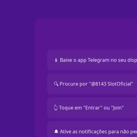
📱 Baixe o app Telegram no seu disp
🔍 Procure por "@8143 SlotOficial"
👆 Toque em "Entrar" ou "Join"
🔔 Ative as notificações para não p