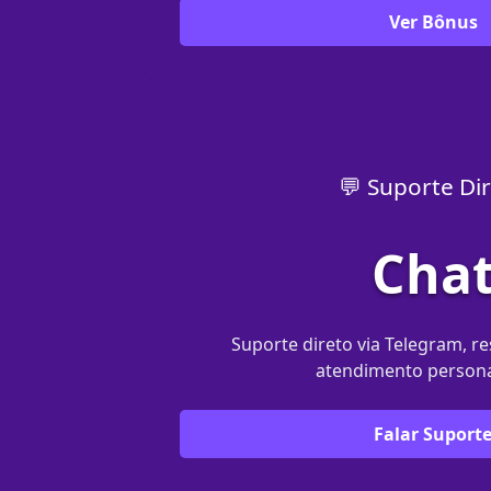
Ver Bônus
💬 Suporte Di
Cha
Suporte direto via Telegram, r
atendimento persona
Falar Suport