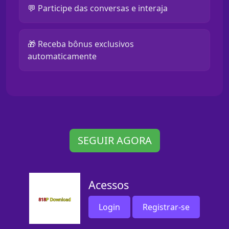
💬 Participe das conversas e interaja
🎁 Receba bônus exclusivos
automaticamente
SEGUIR AGORA
Acessos
Login
Registrar-se