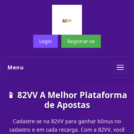
Login
Registrar-se
Menu
📱 82VV A Melhor Plataforma
de Apostas
Cadastre-se na 82VV para ganhar bônus no
cadastro e em cada recarga. Com a 82VV, você