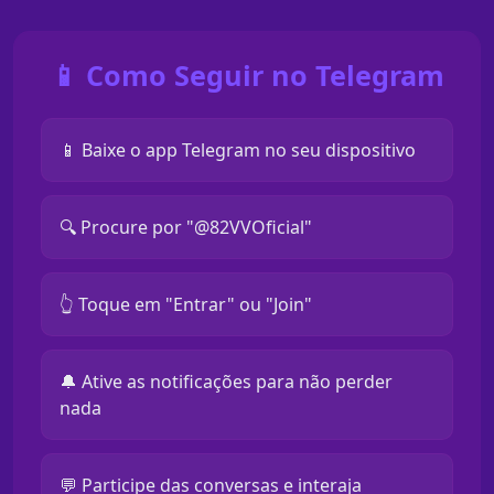
📱 Como Seguir no Telegram
📱 Baixe o app Telegram no seu dispositivo
🔍 Procure por "@82VVOficial"
👆 Toque em "Entrar" ou "Join"
🔔 Ative as notificações para não perder
nada
💬 Participe das conversas e interaja