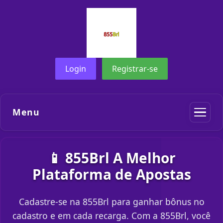
Login
Registrar-se
Menu
📱 855Brl A Melhor
Plataforma de Apostas
Cadastre-se na 855Brl para ganhar bônus no
cadastro e em cada recarga. Com a 855Brl, você