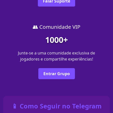
Falar Suporte
👥 Comunidade VIP
1000+
Junte-se a uma comunidade exclusiva de
jogadores e compartilhe experiências!
Entrar Grupo
📱 Como Seguir no Telegram